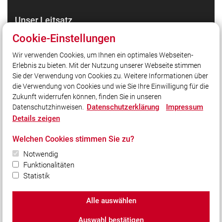
Unser Leitsatz
Gott zur Ehr, dem Nächsten zur Wehr.
Cookie-Einstellungen
Wir verwenden Cookies, um Ihnen ein optimales Webseiten-
Erlebnis zu bieten. Mit der Nutzung unserer Webseite stimmen
Quicklinks
Sie der Verwendung von Cookies zu. Weitere Informationen über
Intern
die Verwendung von Cookies und wie Sie Ihre Einwilligung für die
Zukunft widerrufen können, finden Sie in unseren
Datenschutzerklärung
Impressum
Datenschutzhinweisen.
Social Media
Details zeigen
Auch unterwegs immer auf dem Laufenden bleiben?
Welchen Cookies stimmen Sie zu?
Bleiben Sie mit uns in Kontakt und vernetzen Sie sich
mit uns!
Notwendig
Funktionalitäten
Statistik
Alle auswählen
© 2026 Freiwillige Feuerwehr Winhöring e.V.
Auswahl bestätigen
Impressum
|
Datenschutz
|
Cookie-Einstellungen