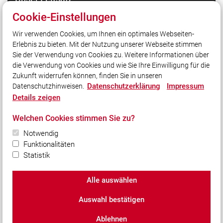
Gott zur Ehr, dem Nächsten zur Wehr.
Cookie-Einstellungen
Wir verwenden Cookies, um Ihnen ein optimales Webseiten-
Erlebnis zu bieten. Mit der Nutzung unserer Webseite stimmen
Quicklinks
Sie der Verwendung von Cookies zu. Weitere Informationen über
Intern
die Verwendung von Cookies und wie Sie Ihre Einwilligung für die
Zukunft widerrufen können, finden Sie in unseren
Datenschutzerklärung
Impressum
Datenschutzhinweisen.
Social Media
Details zeigen
Auch unterwegs immer auf dem Laufenden bleiben?
Welchen Cookies stimmen Sie zu?
Bleiben Sie mit uns in Kontakt und vernetzen Sie sich
Notwendig
mit uns!
Funktionalitäten
Statistik
Alle auswählen
© 2026 Freiwillige Feuerwehr Winhöring e.V.
Auswahl bestätigen
Impressum
|
Datenschutz
|
Cookie-Einstellungen
Ablehnen