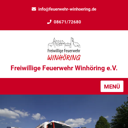
info@feuerwehr-winhoering.de
08671/72680
Freiwillige Feuerwehr Winhöring e.V.
MENÜ