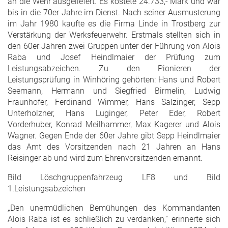
an die Wehr ausgeliefert. Es kostete 24.733,- Mark und war
bis in die 70er Jahre im Dienst. Nach seiner Ausmusterung
im Jahr 1980 kaufte es die Firma Linde in Trostberg zur
Verstärkung der Werksfeuerwehr. Erstmals stellten sich in
den 60er Jahren zwei Gruppen unter der Führung von Alois
Raba und Josef Heindlmaier der Prüfung zum
Leistungsabzeichen. Zu den Pionieren der
Leistungsprüfung in Winhöring gehörten: Hans und Robert
Seemann, Hermann und Siegfried Birmelin, Ludwig
Fraunhofer, Ferdinand Wimmer, Hans Salzinger, Sepp
Unterholzner, Hans Luginger, Peter Eder, Robert
Vorderhuber, Konrad Meilhammer, Max Kagerer und Alois
Wagner. Gegen Ende der 60er Jahre gibt Sepp Heindlmaier
das Amt des Vorsitzenden nach 21 Jahren an Hans
Reisinger ab und wird zum Ehrenvorsitzenden ernannt.
Bild Löschgruppenfahrzeug LF8 und Bild
1.Leistungsabzeichen
„Den unermüdlichen Bemühungen des Kommandanten
Alois Raba ist es schließlich zu verdanken,“ erinnerte sich