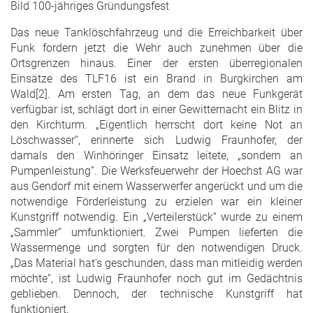
Bild 100-jähriges Gründungsfest
Das neue Tanklöschfahrzeug und die Erreichbarkeit über
Funk fordern jetzt die Wehr auch zunehmen über die
Ortsgrenzen hinaus. Einer der ersten überregionalen
Einsätze des TLF16 ist ein Brand in Burgkirchen am
Wald[2]. Am ersten Tag, an dem das neue Funkgerät
verfügbar ist, schlägt dort in einer Gewitternacht ein Blitz in
den Kirchturm. „Eigentlich herrscht dort keine Not an
Löschwasser“, erinnerte sich Ludwig Fraunhofer, der
damals den Winhöringer Einsatz leitete, „sondern an
Pumpenleistung“. Die Werksfeuerwehr der Hoechst AG war
aus Gendorf mit einem Wasserwerfer angerückt und um die
notwendige Förderleistung zu erzielen war ein kleiner
Kunstgriff notwendig. Ein „Verteilerstück“ wurde zu einem
„Sammler“ umfunktioniert. Zwei Pumpen lieferten die
Wassermenge und sorgten für den notwendigen Druck.
„Das Material hat’s geschunden, dass man mitleidig werden
möchte“, ist Ludwig Fraunhofer noch gut im Gedächtnis
geblieben. Dennoch, der technische Kunstgriff hat
funktioniert.