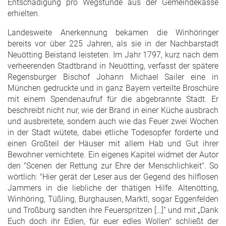
Entschädigung pro Wegstunde aus der Gemeindekasse
erhielten.
Landesweite Anerkennung bekamen die Winhöringer
bereits vor über 225 Jahren, als sie in der Nachbarstadt
Neuötting Beistand leisteten. Im Jahr 1797, kurz nach dem
verheerenden Stadtbrand in Neuötting, verfasst der spätere
Regensburger Bischof Johann Michael Sailer eine in
München gedruckte und in ganz Bayern verteilte Broschüre
mit einem Spendenaufruf für die abgebrannte Stadt. Er
beschreibt nicht nur, wie der Brand in einer Küche ausbrach
und ausbreitete, sondern auch wie das Feuer zwei Wochen
in der Stadt wütete, dabei etliche Todesopfer forderte und
einen Großteil der Häuser mit allem Hab und Gut ihrer
Bewohner vernichtete. Ein eigenes Kapitel widmet der Autor
den "Scenen der Rettung zur Ehre der Menschlichkeit". So
wörtlich: "Hier gerät der Leser aus der Gegend des hilflosen
Jammers in die liebliche der thätigen Hilfe. Altenötting,
Winhöring, Tüßling, Burghausen, Marktl, sogar Eggenfelden
und Troßburg sandten ihre Feuerspritzen […]“ und mit „Dank
Euch doch ihr Edlen, für euer edles Wollen" schließt der