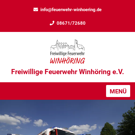
info@feuerwehr-winhoering.de
08671/72680
Freiwillige Feuerwehr Winhöring e.V.
MENÜ