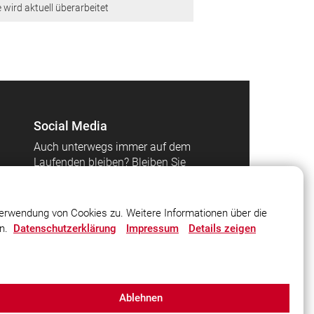
e wird aktuell überarbeitet
Social Media
Auch unterwegs immer auf dem
Laufenden bleiben? Bleiben Sie
mit uns in Kontakt und
vernetzen Sie sich mit uns!
erwendung von Cookies zu. Weitere Informationen über die
en.
Datenschutzerklärung
Impressum
Details zeigen
Ablehnen