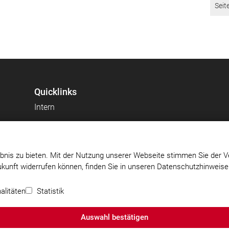
Seit
Quicklinks
Intern
bnis zu bieten. Mit der Nutzung unserer Webseite stimmen Sie der V
Zukunft widerrufen können, finden Sie in unseren Datenschutzhinweis
 e.V.
Impressum
|
Datenschutz
|
Cookie-Einstellungen
alitäten
Statistik
Auswahl bestätigen