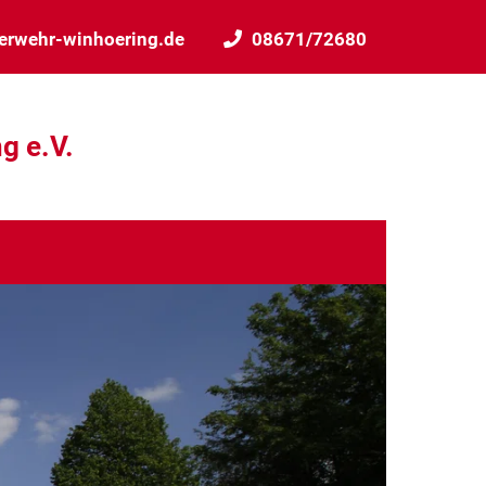
erwehr-winhoering.de
08671/72680
g e.V.
s