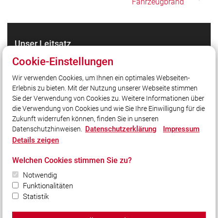
Fahrzeugbrand
Unser Leitsatz
Gott zur Ehr, dem Nächsten zur Wehr.
Cookie-Einstellungen
Wir verwenden Cookies, um Ihnen ein optimales Webseiten-
Erlebnis zu bieten. Mit der Nutzung unserer Webseite stimmen
Quicklinks
Sie der Verwendung von Cookies zu. Weitere Informationen über
Intern
die Verwendung von Cookies und wie Sie Ihre Einwilligung für die
Zukunft widerrufen können, finden Sie in unseren
Datenschutzerklärung
Impressum
Datenschutzhinweisen.
Social Media
Details zeigen
Auch unterwegs immer auf dem Laufenden bleiben?
Welchen Cookies stimmen Sie zu?
Bleiben Sie mit uns in Kontakt und vernetzen Sie sich
mit uns!
Notwendig
Funktionalitäten
Statistik