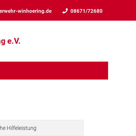
erwehr-winhoering.de
08671/72680
g e.V.
s
he Hilfeleistung