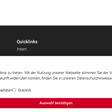
Quicklinks
Intern
bnis zu bieten. Mit der Nutzung unserer Webseite stimmen Sie der V
Zukunft widerrufen können, finden Sie in unseren Datenschutzhinweis
 e.V.
Impressum
|
Datenschutz
|
Cookie-Einstellungen
alitäten
Statistik
Auswahl bestätigen