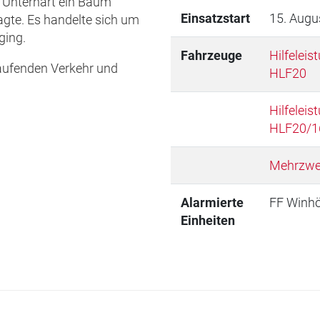
l Unterhart ein Baum
Einsatzstart
15. Augu
agte. Es handelte sich um
öging.
Fahrzeuge
Hilfelei
laufenden Verkehr und
HLF20
Hilfelei
HLF20/1
Mehrzwe
Alarmierte
FF Winhö
Einheiten