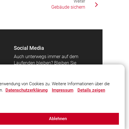
Weiter
Gebäude sichern
Social Media
Auch unterwegs immer auf dem
Laufenden bleiben? Bleiben Sie
mit uns in Kontakt und
vernetzen Sie sich mit uns!
erwendung von Cookies zu. Weitere Informationen über die
en.
Datenschutzerklärung
Impressum
Details zeigen
Ablehnen